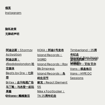
领英
Instagram
隐私政策
无障碍声明
阿迪达斯：Stormzy
HOKA：邦迪8号发布
Timberland：25周
Activation
年纪念
Island Records：
Absolut: Pam Hogg
运动员的脚：FITOPIA
阿迪达斯：
SIGRID
Collab
@adidaslondon 社
环球唱片：艾拉·艾尔
Island Records：Ray
交媒体
Blk Empress
Vans：棋盘格日
Beats by Dre：七宗
Island Records：岛
Vans：HYPE DC
罪
屿生活节
Sessions
Britex：去污电视广告
耐克：React Element
马丁靴：与杰登一起玩
55
果酱
Nike x Footlocker：
Ellesse：精准激活
© Conor Rua
TN 25周年纪念